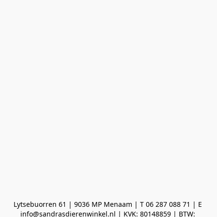
Lytsebuorren 61 | 9036 MP Menaam | T 06 287 088 71 | E 
info@sandrasdierenwinkel.nl | KVK: 80148859 | BTW: 