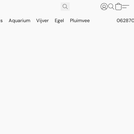
is
Aquarium
Vijver
Egel
Pluimvee
062870