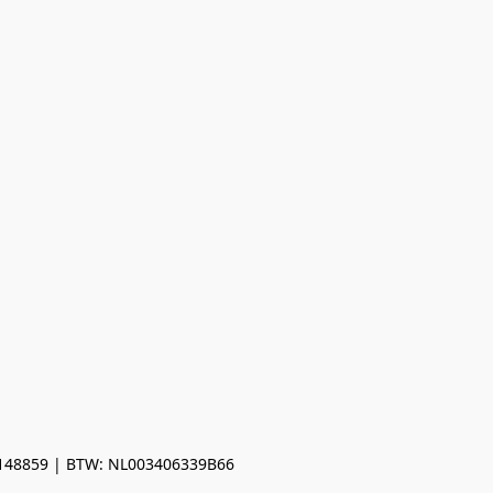
0148859 | BTW: NL003406339B66
