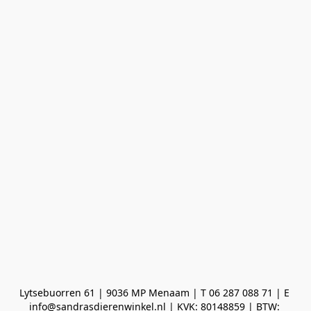
Lytsebuorren 61 | 9036 MP Menaam | T 06 287 088 71 | E 
info@sandrasdierenwinkel.nl | KVK: 80148859 | BTW: 