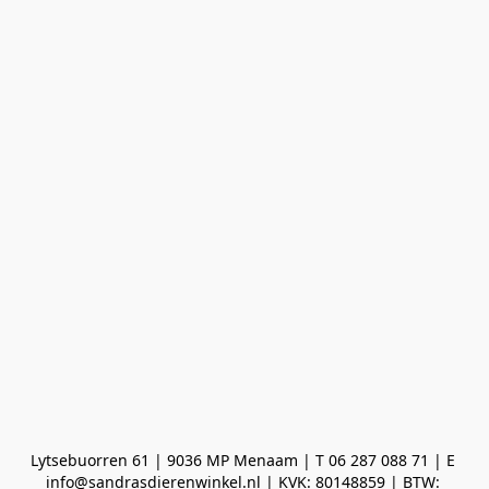
Lytsebuorren 61 | 9036 MP Menaam | T 06 287 088 71 | E 
info@sandrasdierenwinkel.nl | KVK: 80148859 | BTW: 