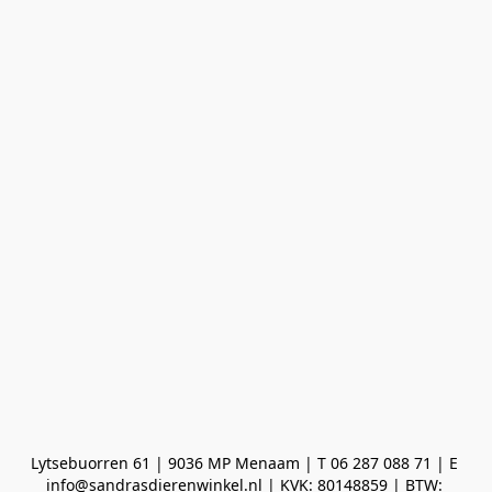
Lytsebuorren 61 | 9036 MP Menaam | T 06 287 088 71 | E 
info@sandrasdierenwinkel.nl | KVK: 80148859 | BTW: 