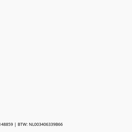
0148859 | BTW: NL003406339B66
