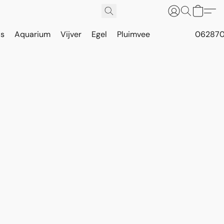
is
Aquarium
Vijver
Egel
Pluimvee
062870