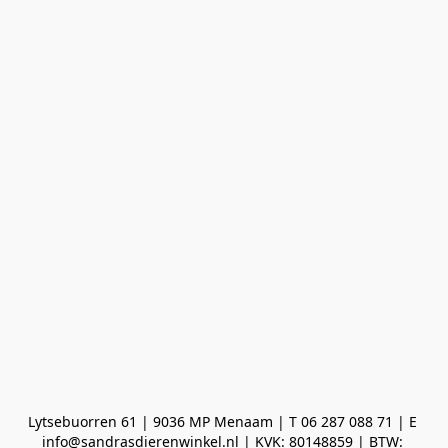
Lytsebuorren 61 | 9036 MP Menaam | T 06 287 088 71 | E 
info@sandrasdierenwinkel.nl | KVK: 80148859 | BTW: 