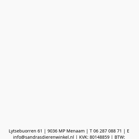
Lytsebuorren 61 | 9036 MP Menaam | T 06 287 088 71 | E 
info@sandrasdierenwinkel.nl | KVK: 80148859 | BTW: 