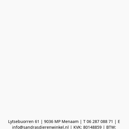
Lytsebuorren 61 | 9036 MP Menaam | T 06 287 088 71 | E 
info@sandrasdierenwinkel.nl | KVK: 80148859 | BTW: 