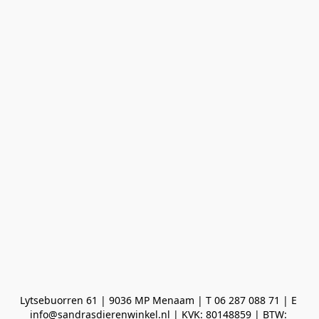
Lytsebuorren 61 | 9036 MP Menaam | T 06 287 088 71 | E 
info@sandrasdierenwinkel.nl | KVK: 80148859 | BTW: 