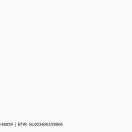
0148859 | BTW: NL003406339B66
