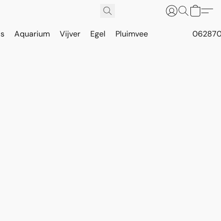
is
Aquarium
Vijver
Egel
Pluimvee
062870