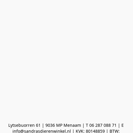
Lytsebuorren 61 | 9036 MP Menaam | T 06 287 088 71 | E 
info@sandrasdierenwinkel.nl | KVK: 80148859 | BTW: 