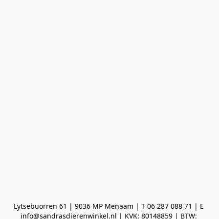
Lytsebuorren 61 | 9036 MP Menaam | T 06 287 088 71 | E 
info@sandrasdierenwinkel.nl | KVK: 80148859 | BTW: 