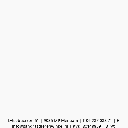
Lytsebuorren 61 | 9036 MP Menaam | T 06 287 088 71 | E 
info@sandrasdierenwinkel.nl | KVK: 80148859 | BTW: 