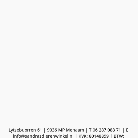
Lytsebuorren 61 | 9036 MP Menaam | T 06 287 088 71 | E 
info@sandrasdierenwinkel.nl | KVK: 80148859 | BTW: 