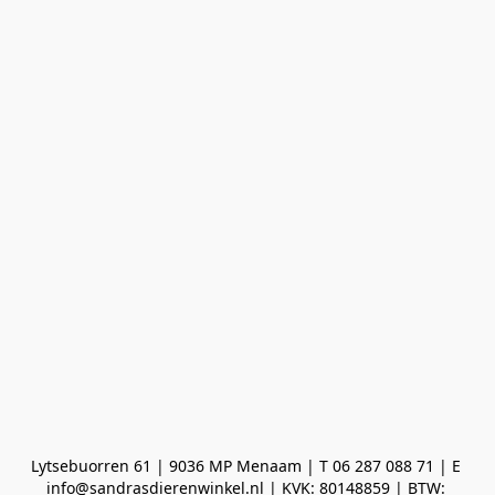
Lytsebuorren 61 | 9036 MP Menaam | T 06 287 088 71 | E 
info@sandrasdierenwinkel.nl | KVK: 80148859 | BTW: 