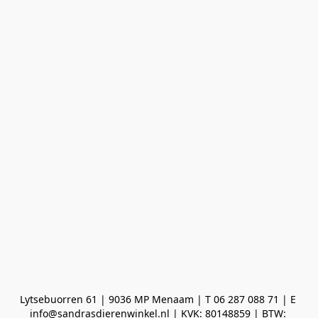
Lytsebuorren 61 | 9036 MP Menaam | T 06 287 088 71 | E 
info@sandrasdierenwinkel.nl | KVK: 80148859 | BTW: 