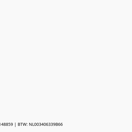
0148859 | BTW: NL003406339B66
