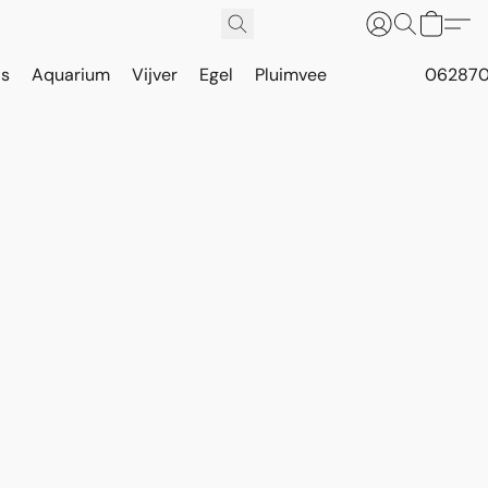
is
Aquarium
Vijver
Egel
Pluimvee
062870