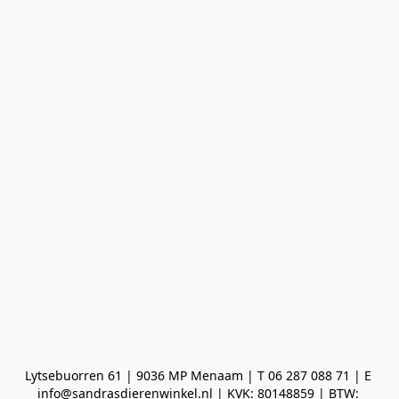
Lytsebuorren 61 | 9036 MP Menaam | T 06 287 088 71 | E 
info@sandrasdierenwinkel.nl | KVK: 80148859 | BTW: 