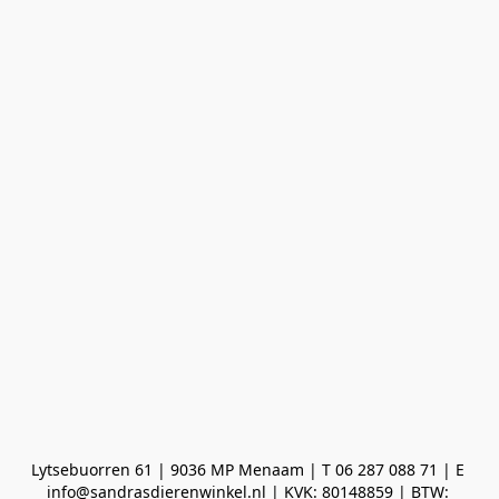
Lytsebuorren 61 | 9036 MP Menaam | T 06 287 088 71 | E 
info@sandrasdierenwinkel.nl | KVK: 80148859 | BTW: 