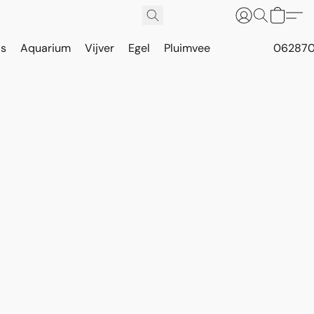
is
Aquarium
Vijver
Egel
Pluimvee
062870