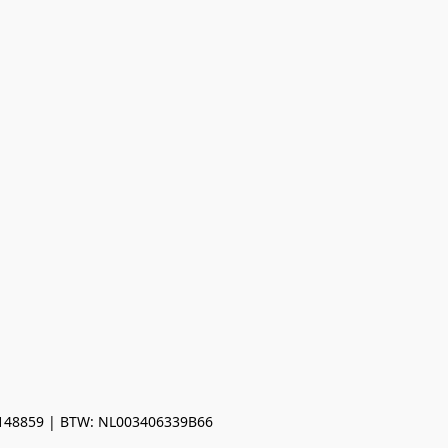
0148859 | BTW: NL003406339B66
