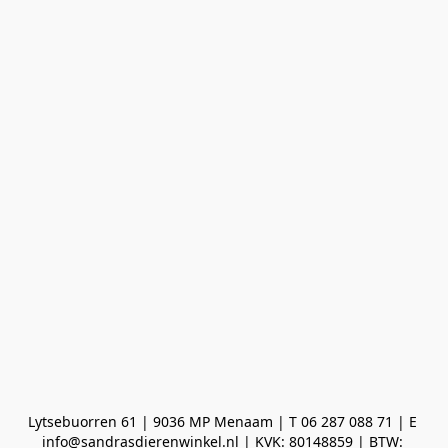
Lytsebuorren 61 | 9036 MP Menaam | T 06 287 088 71 | E 
info@sandrasdierenwinkel.nl | KVK: 80148859 | BTW: 