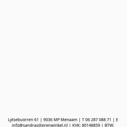
Lytsebuorren 61 | 9036 MP Menaam | T 06 287 088 71 | E 
info@sandrasdierenwinkel.nl | KVK: 80148859 | BTW: 