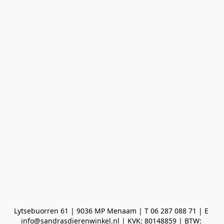
Lytsebuorren 61 | 9036 MP Menaam | T 06 287 088 71 | E 
info@sandrasdierenwinkel.nl | KVK: 80148859 | BTW: 