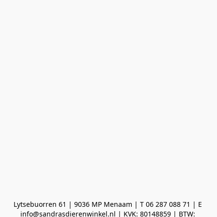
Lytsebuorren 61 | 9036 MP Menaam | T 06 287 088 71 | E 
info@sandrasdierenwinkel.nl | KVK: 80148859 | BTW: 