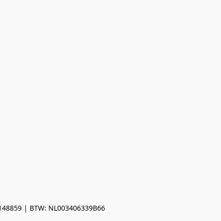
0148859 | BTW: NL003406339B66
