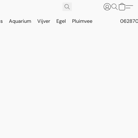
is
Aquarium
Vijver
Egel
Pluimvee
062870