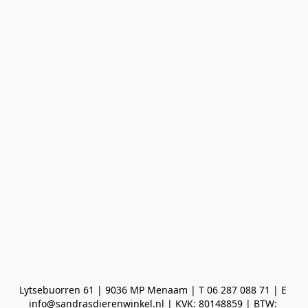
Lytsebuorren 61 | 9036 MP Menaam | T 06 287 088 71 | E 
info@sandrasdierenwinkel.nl | KVK: 80148859 | BTW: 