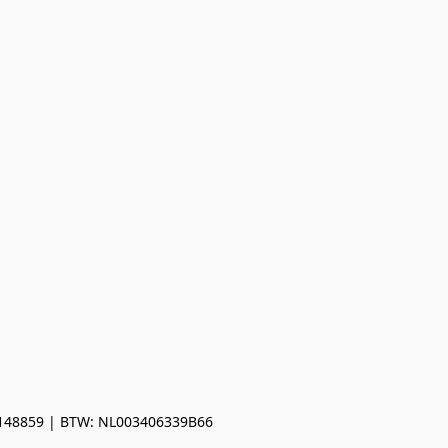
0148859 | BTW: NL003406339B66
