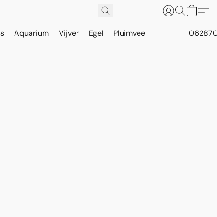
is
Aquarium
Vijver
Egel
Pluimvee
062870