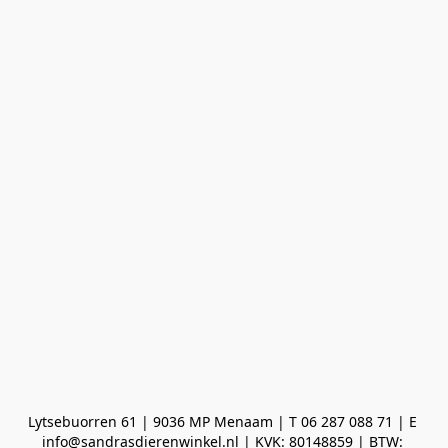
Lytsebuorren 61 | 9036 MP Menaam | T 06 287 088 71 | E 
info@sandrasdierenwinkel.nl | KVK: 80148859 | BTW: 