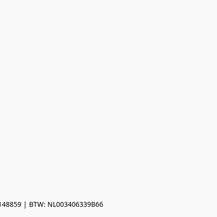
0148859 | BTW: NL003406339B66
