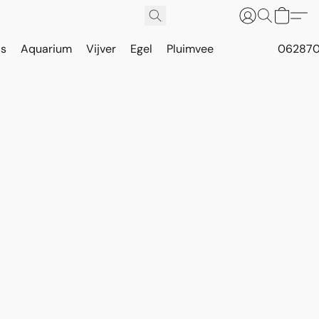
is
Aquarium
Vijver
Egel
Pluimvee
062870