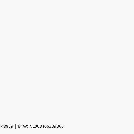
0148859 | BTW: NL003406339B66
