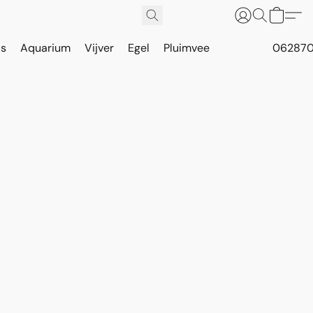
is
Aquarium
Vijver
Egel
Pluimvee
062870