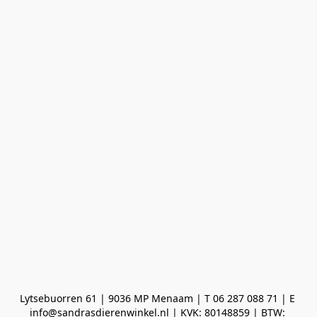
Lytsebuorren 61 | 9036 MP Menaam | T 06 287 088 71 | E 
info@sandrasdierenwinkel.nl | KVK: 80148859 | BTW: 