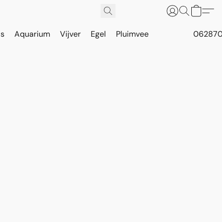
is
Aquarium
Vijver
Egel
Pluimvee
062870