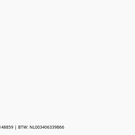
0148859 | BTW: NL003406339B66
