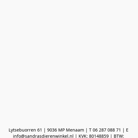
Lytsebuorren 61 | 9036 MP Menaam | T 06 287 088 71 | E 
info@sandrasdierenwinkel.nl | KVK: 80148859 | BTW: 