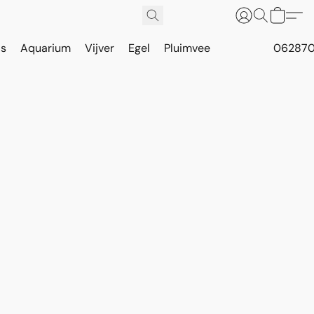
is
Aquarium
Vijver
Egel
Pluimvee
062870