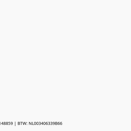
0148859 | BTW: NL003406339B66
