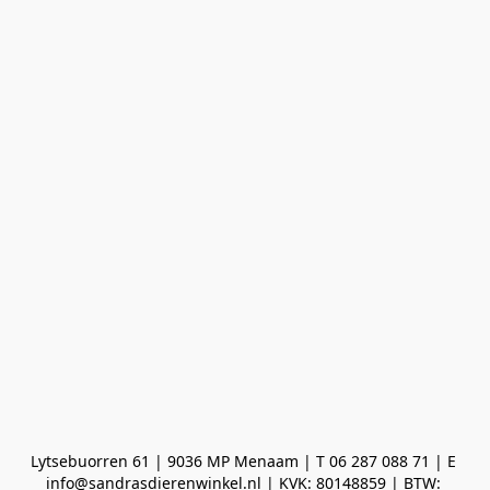
Lytsebuorren 61 | 9036 MP Menaam | T 06 287 088 71 | E 
info@sandrasdierenwinkel.nl | KVK: 80148859 | BTW: 