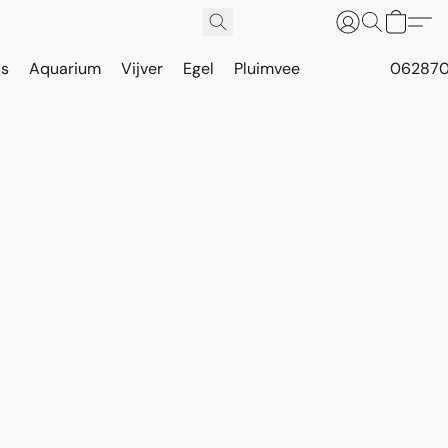
is
Aquarium
Vijver
Egel
Pluimvee
062870