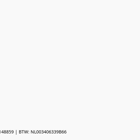
0148859 | BTW: NL003406339B66
