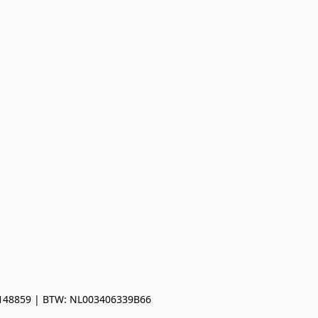
0148859 | BTW: NL003406339B66
