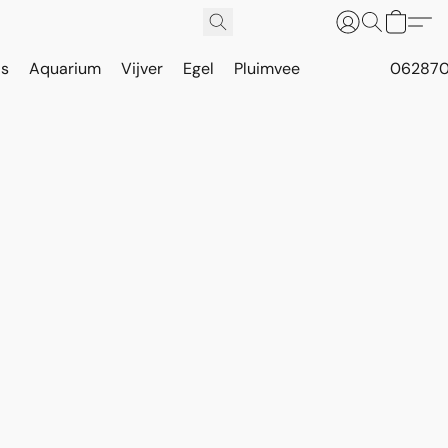
is
Aquarium
Vijver
Egel
Pluimvee
062870