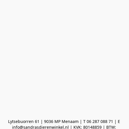
Lytsebuorren 61 | 9036 MP Menaam | T 06 287 088 71 | E 
info@sandrasdierenwinkel.nl | KVK: 80148859 | BTW: 