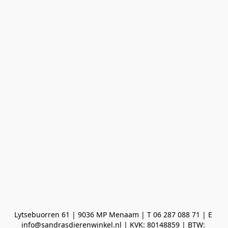
Lytsebuorren 61 | 9036 MP Menaam | T 06 287 088 71 | E 
info@sandrasdierenwinkel.nl | KVK: 80148859 | BTW: 