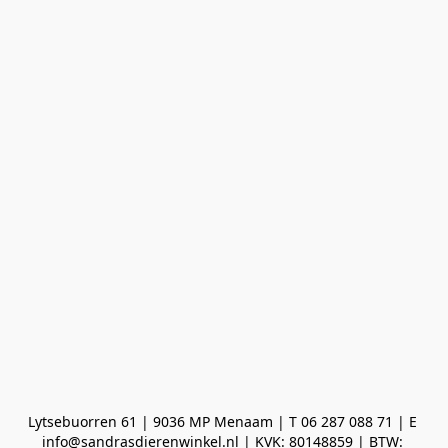
Lytsebuorren 61 | 9036 MP Menaam | T 06 287 088 71 | E 
info@sandrasdierenwinkel.nl | KVK: 80148859 | BTW: 