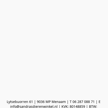
Lytsebuorren 61 | 9036 MP Menaam | T 06 287 088 71 | E 
info@sandrasdierenwinkel.nl | KVK: 80148859 | BTW: 