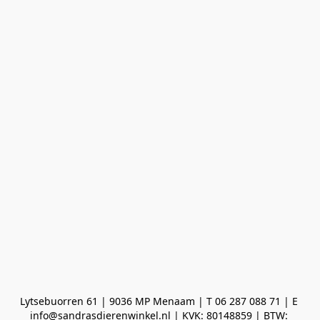
Lytsebuorren 61 | 9036 MP Menaam | T 06 287 088 71 | E 
info@sandrasdierenwinkel.nl | KVK: 80148859 | BTW: 