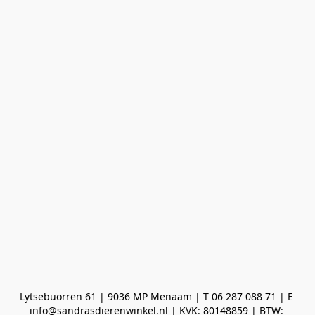
Lytsebuorren 61 | 9036 MP Menaam | T 06 287 088 71 | E 
info@sandrasdierenwinkel.nl | KVK: 80148859 | BTW: 