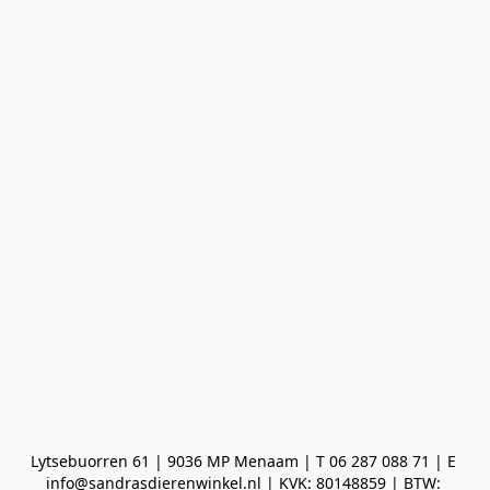
Lytsebuorren 61 | 9036 MP Menaam | T 06 287 088 71 | E 
info@sandrasdierenwinkel.nl | KVK: 80148859 | BTW: 