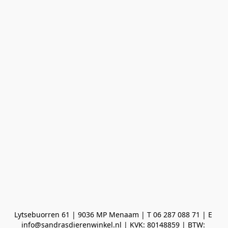
Lytsebuorren 61 | 9036 MP Menaam | T 06 287 088 71 | E 
info@sandrasdierenwinkel.nl | KVK: 80148859 | BTW: 