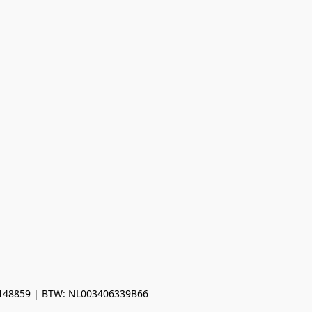
0148859 | BTW: NL003406339B66
