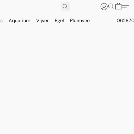
is
Aquarium
Vijver
Egel
Pluimvee
062870