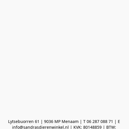
Lytsebuorren 61 | 9036 MP Menaam | T 06 287 088 71 | E 
info@sandrasdierenwinkel.nl | KVK: 80148859 | BTW: 