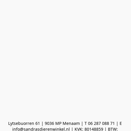
Lytsebuorren 61 | 9036 MP Menaam | T 06 287 088 71 | E 
info@sandrasdierenwinkel.nl | KVK: 80148859 | BTW: 