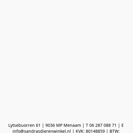
Lytsebuorren 61 | 9036 MP Menaam | T 06 287 088 71 | E 
info@sandrasdierenwinkel.nl | KVK: 80148859 | BTW: 